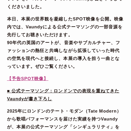
くださいました。
本日、本展の世界観を凝縮したSPOT映像を公開。映像
内では、
Vaundy
による公式テーマソングの一部音源を
先行してお聴きいただけます。
90年代の英国のアートが、音楽やサブカルチャー、フ
ァッションの熱狂と共鳴しながら拡張していった時代
の空気を現代へと接続し、本展の導入を担う一曲とな
っています。ぜひご覧ください。
【予告SPOT映像】
■
公式テーマソング：ロンドンでの表現を重ねてきた
Vaundyが書き下ろし
2025年にロンドンのテート・モダン（Tate Modern）
から歌唱パフォーマンスを届けた実績を持つ
Vaundy
が、本展の公式テーマソング「シンギュラリティ」を