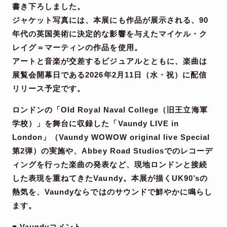
書き下ろしました。
ジャケット写真には、本展にも作品が展示される、90
年代の英国美術に決定的な影響を与えた
マイケル・ク
レイグ＝マーティン
の作品を使用。
アートと音楽が交差するビジュアルとともに、楽曲は
展覧会開幕日である2026年2月11日（水・祝）に配信
リリース予定です。
ロンドンの「Old Royal Naval College（旧王立海軍
学校）」を舞台に収録した「Vaundy LIVE in
London」（Vaundy WOWOW original live Special
第2弾）の実施や、Abbey Road Studiosでのレコーデ
ィングを行った楽曲の発表など、現地ロンドンと接続
した表現を重ねてきた
Vaundy
。本展が描くUK90’sの
熱気を、
Vaundy
ならではのサウンドで鮮やかに鳴らし
ます。
■ Vaundyコメント